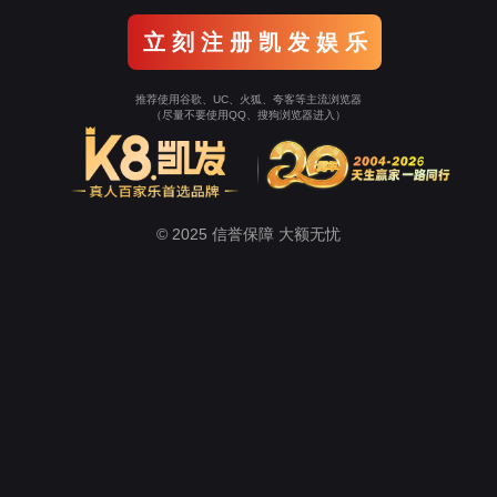
立 刻 注 册 凯 发 娱 乐
推荐使用谷歌、UC、火狐、夸客等主流浏览器
（尽量不要使用QQ、搜狗浏览器进入）
© 2025 信誉保障 大额无忧